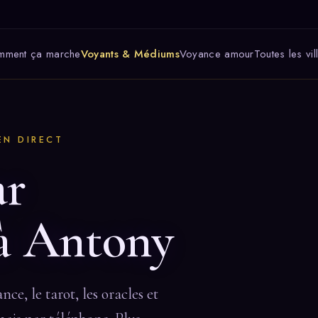
mment ça marche
Voyants & Médiums
Voyance amour
Toutes les vil
EN DIRECT
ar
 à Antony
e, le tarot, les oracles et