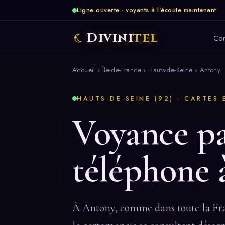
Ligne ouverte · voyants à l'écoute maintenant
Divini
tel
Co
Accueil
›
Île-de-France
›
Hauts-de-Seine
› Antony
HAUTS-DE-SEINE (92) · CARTES 
Voyance p
téléphone
À Antony, comme dans toute la Franc