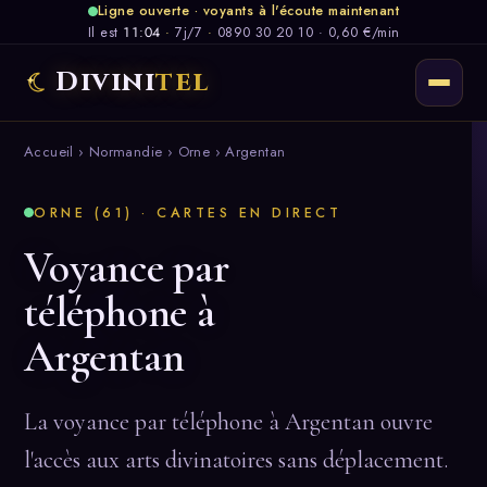
Ligne ouverte · voyants à l'écoute maintenant
Il est
11:04
·
7j/7
·
0890 30 20 10 · 0,60 €/min
Divini
tel
Accueil
›
Normandie
›
Orne
› Argentan
ORNE (61) · CARTES EN DIRECT
Voyance par
téléphone à
Argentan
La voyance par téléphone à Argentan ouvre
l'accès aux arts divinatoires sans déplacement.