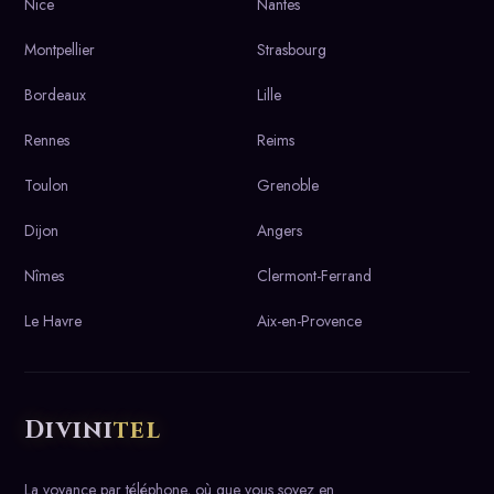
Nice
Nantes
Montpellier
Strasbourg
Bordeaux
Lille
Rennes
Reims
Toulon
Grenoble
Dijon
Angers
Nîmes
Clermont-Ferrand
Le Havre
Aix-en-Provence
Divini
tel
La voyance par téléphone, où que vous soyez en