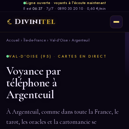
Ligne ouverte · voyants à l'écoute maintenant
Il est
06:37
·
7j/7
·
0890 30 20 10 · 0,60 €/min
Divini
tel
Accueil
›
Île-de-France
›
Val-d'Oise
› Argenteuil
VAL-D'OISE (95) · CARTES EN DIRECT
Voyance par
téléphone à
Argenteuil
À Argenteuil, comme dans toute la France, le
tarot, les oracles et la cartomancie se