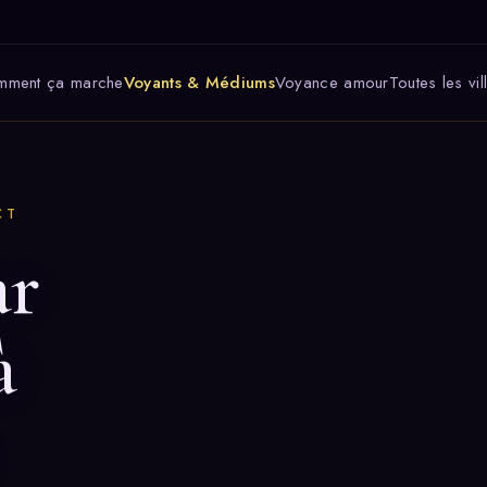
mment ça marche
Voyants & Médiums
Voyance amour
Toutes les vil
CT
ar
à