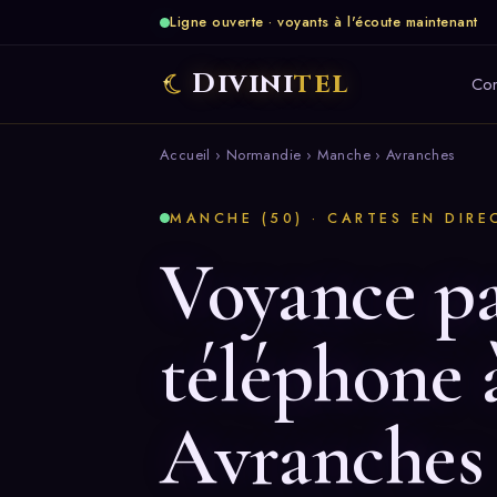
Ligne ouverte · voyants à l'écoute maintenant
Divini
tel
Co
Accueil
›
Normandie
›
Manche
› Avranches
MANCHE (50) · CARTES EN DIRE
Voyance p
téléphone 
Avranches