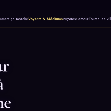
mment ça marche
Voyants & Médiums
Voyance amour
Toutes les vil
ar
à
ne