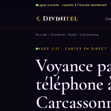
Ligne ouverte · voyants à l'écoute maintenant
Divini
tel
Co
Accueil
›
Occitanie
›
Aude
› Carcassonne
AUDE (11) · CARTES EN DIRECT
Voyance p
téléphone 
Carcasson