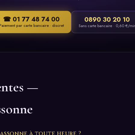
☎ 01 77 48 74 00
0890 30 20 10
Paiement par carte bancaire · discret
Sans carte bancaire · 0,60 €/mi
entes —
ssonne
assonne à toute heure ?