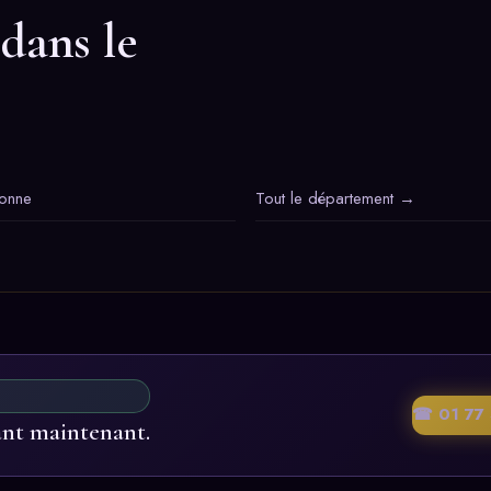
 dans le
onne
Tout le département →
☎ 01 77 
ant maintenant.