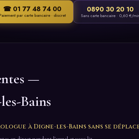
☎ 01 77 48 74 00
0890 30 20 10
Paiement par carte bancaire · discret
Sans carte bancaire · 0,60 €/mi
entes —
les-Bains
logue à Digne-les-Bains sans se déplace
cartes en direct pendant l'appel et vous lit