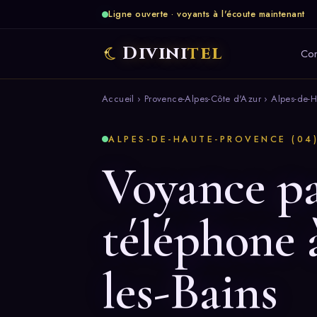
Ligne ouverte · voyants à l'écoute maintenant
Divini
tel
Co
Accueil
›
Provence-Alpes-Côte d'Azur
›
Alpes-de-H
ALPES-DE-HAUTE-PROVENCE (04)
Voyance p
téléphone 
les-Bains