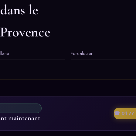
 dans le
-Provence
llane
Forcalquier
☎ 01 77 
ant maintenant.