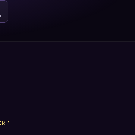
n
r ?