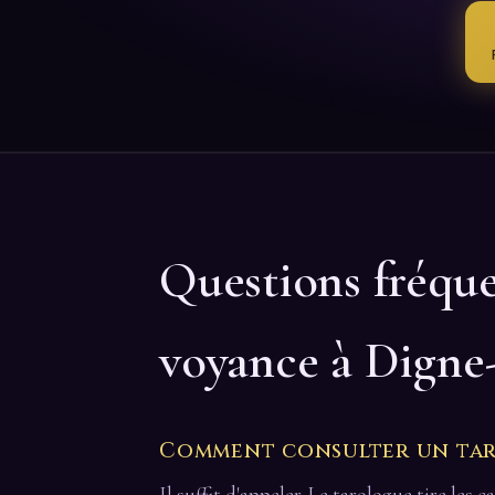
Questions fréqu
voyance à Digne-
Comment consulter un taro
Il suffit d'appeler. Le tarologue tire les 