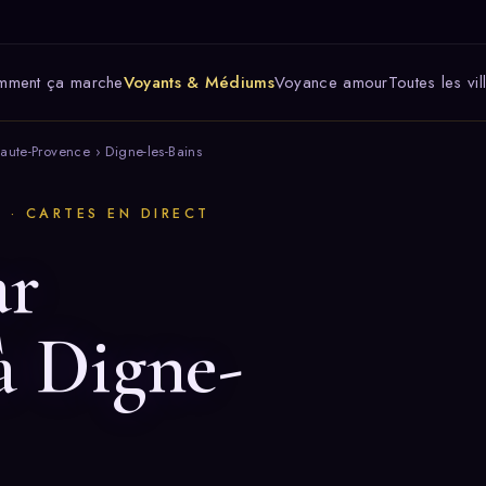
mment ça marche
Voyants & Médiums
Voyance amour
Toutes les vil
aute-Provence
› Digne-les-Bains
 · CARTES EN DIRECT
ar
à Digne-