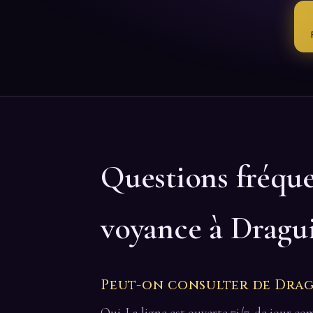
Questions fréqu
voyance à Dragu
Peut-on consulter de Drag
Oui. La ligne est ouverte 7j/7, de jour 