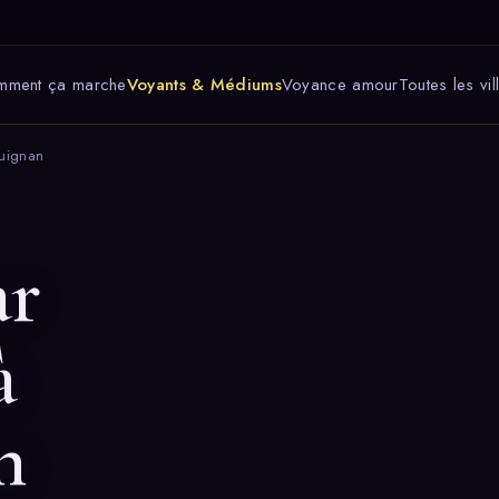
mment ça marche
Voyants & Médiums
Voyance amour
Toutes les vil
uignan
ar
à
n