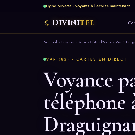
Ligne ouverte · voyants à l'écoute maintenant
Divini
tel
Co
Accueil
›
Provence-Alpes-Côte d'Azur
›
Var
› Drag
VAR (83) · CARTES EN DIRECT
Voyance p
téléphone 
Draguigna