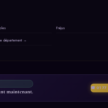
oles
Fréjus
le département →
☎ 01 77 
ant maintenant.