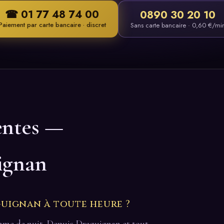
☎ 01 77 48 74 00
0890 30 20 10
Paiement par carte bancaire · discret
Sans carte bancaire · 0,60 €/mi
entes —
ignan
uignan à toute heure ?
comme de nuit. Depuis Draguignan et tout