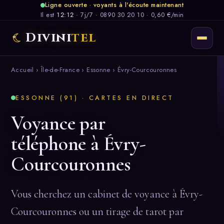
Ligne ouverte · voyants à l'écoute maintenant
Il est
12:12
·
7j/7
·
0890 30 20 10 · 0,60 €/min
Divini
tel
Accueil
›
Île-de-France
›
Essonne
› Évry-Courcouronnes
ESSONNE (91) · CARTES EN DIRECT
Voyance par
téléphone à Évry-
Courcouronnes
Vous cherchez un cabinet de voyance à Évry-
Courcouronnes ou un tirage de tarot par