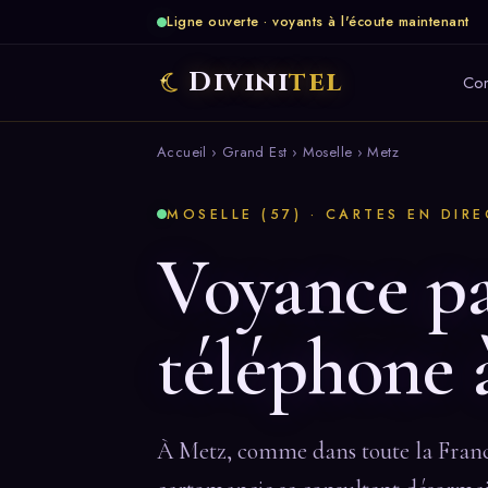
Ligne ouverte · voyants à l'écoute maintenant
Divini
tel
Co
Accueil
›
Grand Est
›
Moselle
› Metz
MOSELLE (57) · CARTES EN DIR
Voyance p
téléphone 
À Metz, comme dans toute la France, 