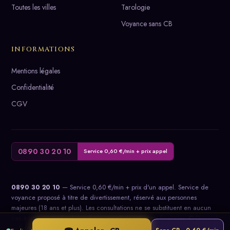
Toutes les villes
Tarologie
Voyance sans CB
INFORMATIONS
Mentions légales
Confidentialité
CGV
0890 30 20 10
Service 0,60 €/min + prix appel
0890 30 20 10
— Service 0,60 €/min + prix d'un appel. Service de
voyance proposé à titre de divertissement, réservé aux personnes
majeures (18 ans et plus). Les consultations ne se substituent en aucun
cas à un avis médical, juridique, psychologique ou financier. © Divinitel
— Éditeur : Gweva Éditions SVA. Tous droits réservés.