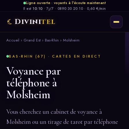
Ligne ouverte · voyants à l'écoute maintenant
Il est
10:10
·
7j/7
·
0890 30 20 10 · 0,60 €/min
Divini
tel
Accueil
›
Grand Est
›
Bas-Rhin
› Molsheim
BAS-RHIN (67) · CARTES EN DIRECT
Voyance par
téléphone à
Molsheim
Vous cherchez un cabinet de voyance à
Molsheim ou un tirage de tarot par téléphone