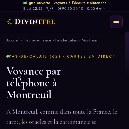
Ligne ouverte · voyants à l'écoute maintenant
Il est
22:22
·
7j/7
·
0890 30 20 10 · 0,60 €/min
Divini
tel
Accueil
›
Hauts-de-France
›
Pas-de-Calais
› Montreuil
PAS-DE-CALAIS (62) · CARTES EN DIRECT
Voyance par
téléphone à
Montreuil
À Montreuil, comme dans toute la France, le
tarot, les oracles et la cartomancie se