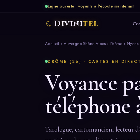
Ligne ouverte · voyants à l'écoute maintenant
Divini
tel
Co
Accueil
›
Auvergne-Rhône-Alpes
›
Drôme
› Nyons
DRÔME (26) · CARTES EN DIREC
Voyance p
téléphone 
Tarologue, cartomancien, lecteur d'o