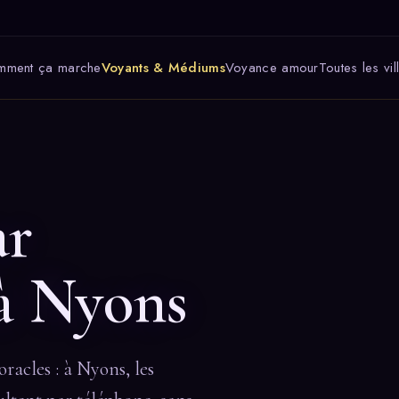
mment ça marche
Voyants & Médiums
Voyance amour
Toutes les vil
T
ar
à Nyons
racles : à Nyons, les