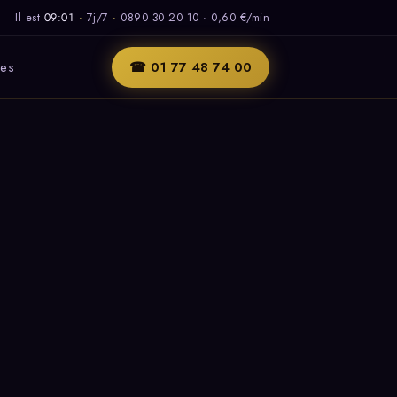
Il est
09:01
·
7j/7
·
0890 30 20 10 · 0,60 €/min
les
☎ 01 77 48 74 00