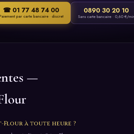
☎ 01 77 48 74 00
0890 30 20 10
Paiement par carte bancaire · discret
Sans carte bancaire · 0,60 €/mi
entes —
Flour
-Flour à toute heure ?