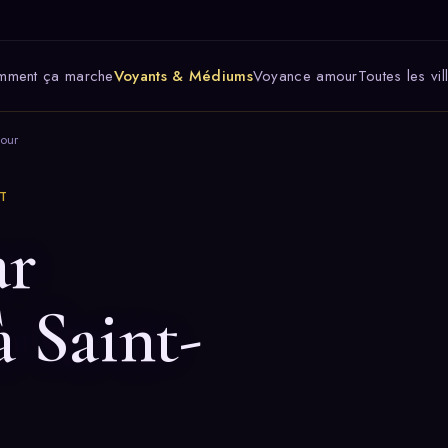
mment ça marche
Voyants & Médiums
Voyance amour
Toutes les vil
lour
T
ar
à Saint-