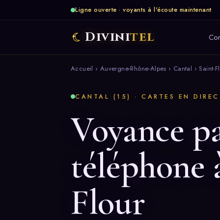
Ligne ouverte · voyants à l'écoute maintenant
Divini
tel
Co
Accueil
›
Auvergne-Rhône-Alpes
›
Cantal
› Saint-F
CANTAL (15) · CARTES EN DIREC
Voyance p
téléphone 
Flour