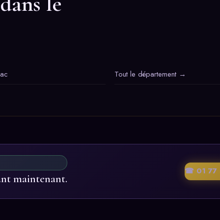
 dans le
iac
Tout le département →
☎ 01 77 
ant maintenant.