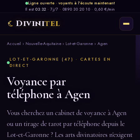
Ligne ouverte · voyants à l'écoute maintenant
Il est
03:32
·
7j/7
·
0890 30 20 10 · 0,60 €/min
Divini
tel
Accueil
›
Nouvelle-Aquitaine
›
Lot-et-Garonne
› Agen
LOT-ET-GARONNE (47) · CARTES EN
DIRECT
Voyance par
téléphone à Agen
Vous cherchez un cabinet de voyance à Agen
ou un tirage de tarot par téléphone depuis le
Lot-et-Garonne ? Les arts divinatoires n'exigent