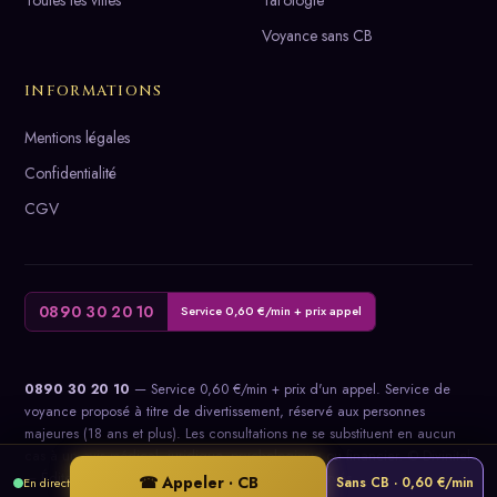
Voyance sans CB
INFORMATIONS
Mentions légales
Confidentialité
CGV
0890 30 20 10
Service 0,60 €/min + prix appel
0890 30 20 10
— Service 0,60 €/min + prix d'un appel. Service de
voyance proposé à titre de divertissement, réservé aux personnes
majeures (18 ans et plus). Les consultations ne se substituent en aucun
cas à un avis médical, juridique, psychologique ou financier. © Divinitel
— Éditeur : Gweva Éditions SVA. Tous droits réservés.
☎ Appeler · CB
Sans CB · 0,60 €/min
En direct