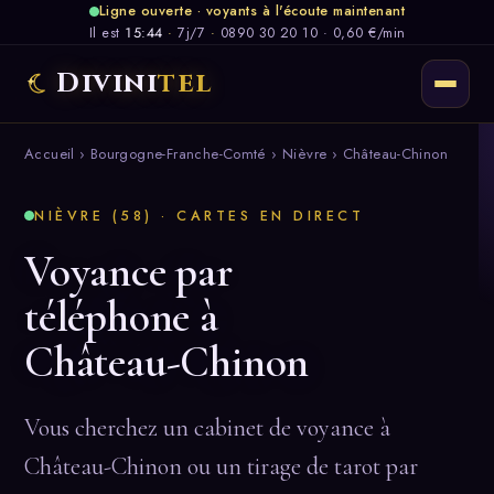
Ligne ouverte · voyants à l'écoute maintenant
Il est
15:44
·
7j/7
·
0890 30 20 10 · 0,60 €/min
Divini
tel
Accueil
›
Bourgogne-Franche-Comté
›
Nièvre
› Château-Chinon
NIÈVRE (58) · CARTES EN DIRECT
Voyance par
téléphone à
Château-Chinon
Vous cherchez un cabinet de voyance à
Château-Chinon ou un tirage de tarot par