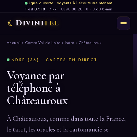
Ligne ouverte · voyants à l'écoute maintenant
Il est
07:18
·
7j/7
·
0890 30 20 10 · 0,60 €/min
Divini
tel
Accueil
›
Centre-Val de Loire
›
Indre
› Châteauroux
INDRE (36) · CARTES EN DIRECT
Voyance par
téléphone à
Châteauroux
À Châteauroux, comme dans toute la France,
le tarot, les oracles et la cartomancie se