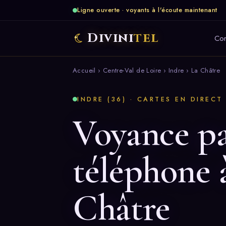
Ligne ouverte · voyants à l'écoute maintenant
Divini
tel
Co
Accueil
›
Centre-Val de Loire
›
Indre
› La Châtre
INDRE (36) · CARTES EN DIRECT
Voyance p
téléphone 
Châtre