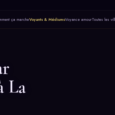
mment ça marche
Voyants & Médiums
Voyance amour
Toutes les vil
ar
à La