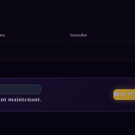
anc
Issoudun
☎ 01 77 
ant maintenant.