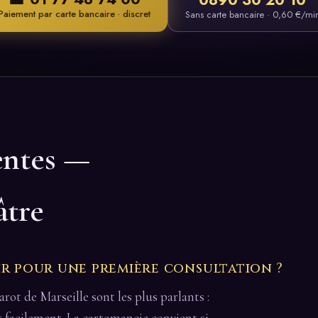
Paiement par carte bancaire · discret
Sans carte bancaire · 0,60 €/mi
entes —
âtre
ir pour une première consultation ?
arot de Marseille sont les plus parlants :
it facilement. La cartomancie convient si