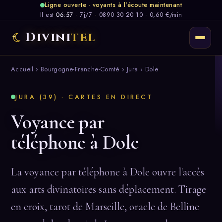
Ligne ouverte · voyants à l'écoute maintenant
Il est
06:57
·
7j/7
·
0890 30 20 10 · 0,60 €/min
Divini
tel
Accueil
›
Bourgogne-Franche-Comté
›
Jura
› Dole
JURA (39) · CARTES EN DIRECT
Voyance par
téléphone à Dole
La voyance par téléphone à Dole ouvre l'accès
aux arts divinatoires sans déplacement. Tirage
en croix, tarot de Marseille, oracle de Belline