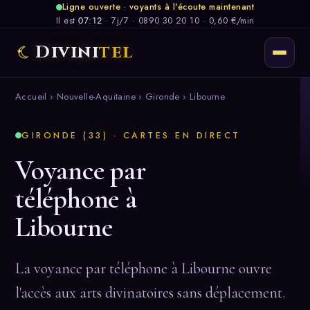
Ligne ouverte · voyants à l'écoute maintenant
Il est
07:12
·
7j/7
·
0890 30 20 10 · 0,60 €/min
Divini
tel
Accueil
›
Nouvelle-Aquitaine
›
Gironde
› Libourne
GIRONDE (33) · CARTES EN DIRECT
Voyance par
téléphone à
Libourne
La voyance par téléphone à Libourne ouvre
l'accès aux arts divinatoires sans déplacement.