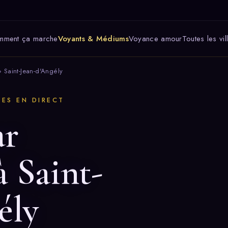
mment ça marche
Voyants & Médiums
Voyance amour
Toutes les vil
 Saint-Jean-d'Angély
TES EN DIRECT
ar
à Saint-
ély