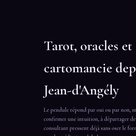
Tarot, oracles et
cartomancie dep
Jean-d'Angély
Le pendule répond par oui ou par non, mais 
confirmer une intuition, à départager deu
consultant pressent déjà sans oser le for