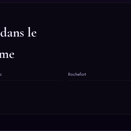
 dans le
ime
c
Rochefort