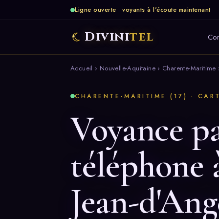
Ligne ouverte · voyants à l'écoute maintenant
Divini
tel
Co
Accueil
›
Nouvelle-Aquitaine
›
Charente-Maritime
›
CHARENTE-MARITIME (17) · CAR
Voyance p
téléphone 
Jean-d'Ang