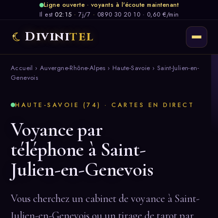
Ligne ouverte · voyants à l'écoute maintenant
Il est
02:15
·
7j/7
·
0890 30 20 10 · 0,60 €/min
Divini
tel
Accueil
›
Auvergne-Rhône-Alpes
›
Haute-Savoie
› Saint-Julien-en-
Genevois
HAUTE-SAVOIE (74) · CARTES EN DIRECT
Voyance par
téléphone à Saint-
Julien-en-Genevois
Vous cherchez un cabinet de voyance à Saint-
Julien-en-Genevois ou un tirage de tarot par