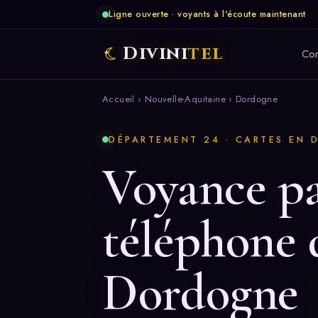
Ligne ouverte · voyants à l'écoute maintenant
Divini
tel
Co
Accueil
›
Nouvelle-Aquitaine
› Dordogne
DÉPARTEMENT 24 · CARTES EN 
Voyance p
téléphone 
Dordogne