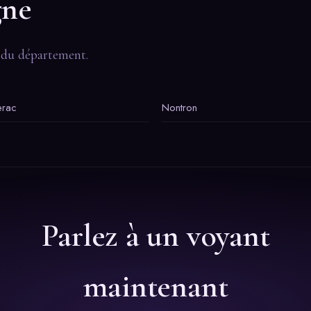
gne
e du département.
erac
Nontron
Parlez à un voyant
maintenant