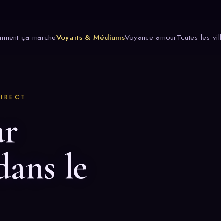
mment ça marche
Voyants & Médiums
Voyance amour
Toutes les vil
DIRECT
ar
dans le