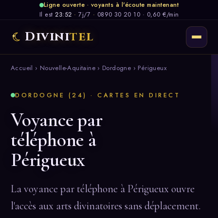
Ligne ouverte · voyants à l'écoute maintenant
Il est
23:52
·
7j/7
·
0890 30 20 10 · 0,60 €/min
Divini
tel
Accueil
›
Nouvelle-Aquitaine
›
Dordogne
› Périgueux
DORDOGNE (24) · CARTES EN DIRECT
Voyance par
téléphone à
Périgueux
La voyance par téléphone à Périgueux ouvre
l'accès aux arts divinatoires sans déplacement.